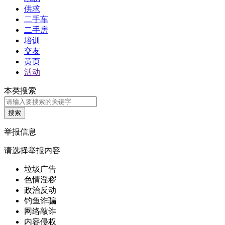
供求
二手车
二手房
培训
交友
黄页
活动
本类搜索
举报信息
请选择举报内容
垃圾广告
色情淫秽
政治反动
钓鱼诈骗
网络敲诈
内容侵权