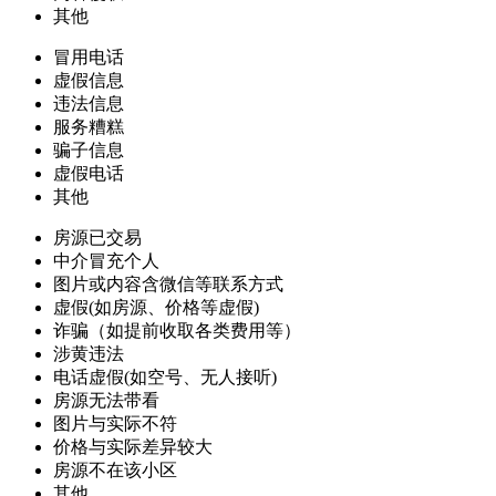
其他
冒用电话
虚假信息
违法信息
服务糟糕
骗子信息
虚假电话
其他
房源已交易
中介冒充个人
图片或内容含微信等联系方式
虚假(如房源、价格等虚假)
诈骗（如提前收取各类费用等）
涉黄违法
电话虚假(如空号、无人接听)
房源无法带看
图片与实际不符
价格与实际差异较大
房源不在该小区
其他