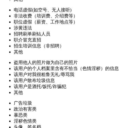
电话虚假(如空号、无人接听)
非法收费（培训费、介绍费等）
职位虚假（薪资、工作地点等）
涉黄违法
招聘刷单刷钻人员
职介冒充直招
招生培训信息（非招聘）
其他
盗用他人的照片做为自己的照片
该用户的个人档案里含有不恰当（色情淫秽）的信息
该用户对我很粗鲁无礼/辱骂我
该用户散布垃圾信息
该用户是酒托/饭托/诈骗犯
其他
广告垃圾
政治有害类
暴恐类
淫秽色情类
头像、签名档