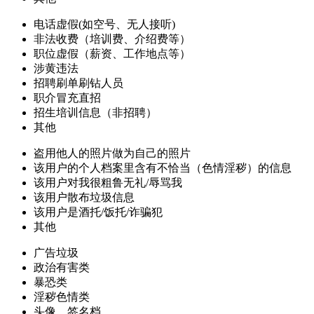
电话虚假(如空号、无人接听)
非法收费（培训费、介绍费等）
职位虚假（薪资、工作地点等）
涉黄违法
招聘刷单刷钻人员
职介冒充直招
招生培训信息（非招聘）
其他
盗用他人的照片做为自己的照片
该用户的个人档案里含有不恰当（色情淫秽）的信息
该用户对我很粗鲁无礼/辱骂我
该用户散布垃圾信息
该用户是酒托/饭托/诈骗犯
其他
广告垃圾
政治有害类
暴恐类
淫秽色情类
头像、签名档