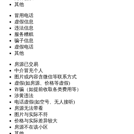
其他
冒用电话
虚假信息
违法信息
服务糟糕
骗子信息
虚假电话
其他
房源已交易
中介冒充个人
图片或内容含微信等联系方式
虚假(如房源、价格等虚假)
诈骗（如提前收取各类费用等）
涉黄违法
电话虚假(如空号、无人接听)
房源无法带看
图片与实际不符
价格与实际差异较大
房源不在该小区
其他