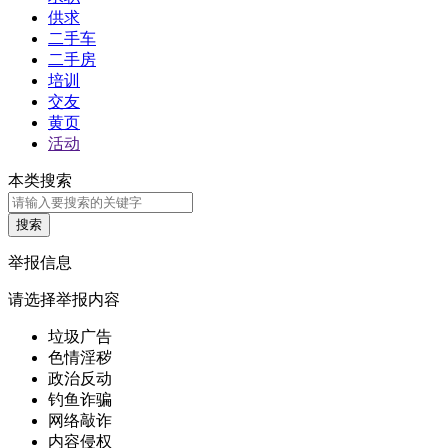
供求
二手车
二手房
培训
交友
黄页
活动
本类搜索
举报信息
请选择举报内容
垃圾广告
色情淫秽
政治反动
钓鱼诈骗
网络敲诈
内容侵权