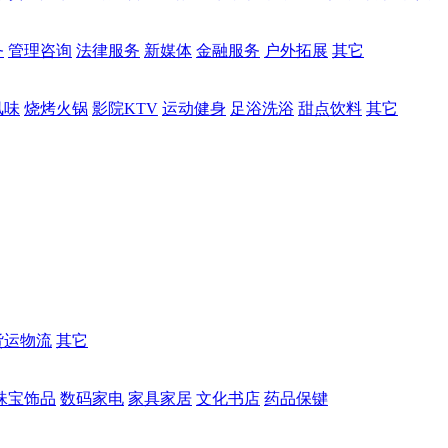
务
管理咨询
法律服务
新媒体
金融服务
户外拓展
其它
风味
烧烤火锅
影院KTV
运动健身
足浴洗浴
甜点饮料
其它
货运物流
其它
珠宝饰品
数码家电
家具家居
文化书店
药品保键