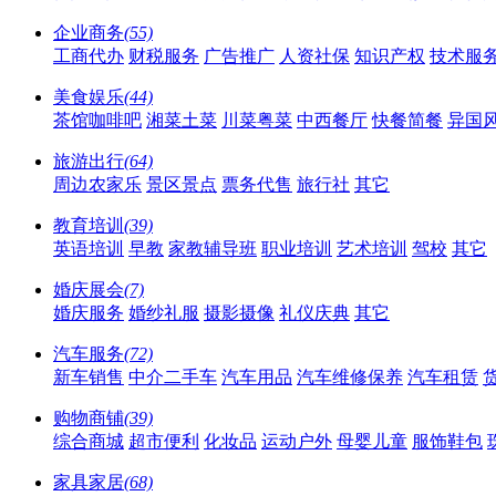
企业商务
(55)
工商代办
财税服务
广告推广
人资社保
知识产权
技术服
美食娱乐
(44)
茶馆咖啡吧
湘菜土菜
川菜粤菜
中西餐厅
快餐简餐
异国
旅游出行
(64)
周边农家乐
景区景点
票务代售
旅行社
其它
教育培训
(39)
英语培训
早教
家教辅导班
职业培训
艺术培训
驾校
其它
婚庆展会
(7)
婚庆服务
婚纱礼服
摄影摄像
礼仪庆典
其它
汽车服务
(72)
新车销售
中介二手车
汽车用品
汽车维修保养
汽车租赁
购物商铺
(39)
综合商城
超市便利
化妆品
运动户外
母婴儿童
服饰鞋包
家具家居
(68)