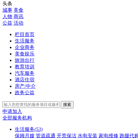
头条
城事
美食
人物
商讯
公益
活动
栏目首页
生活服务
企业商务
美食娱乐
旅游出行
教育培训
汽车服务
酒店住宿
房产/中介
政务公益
搜索
申请加入
全部服务机构
生活服务
(53)
保姆月嫂
管道疏通
开荒保洁
水电安装
家电维修
跑腿代