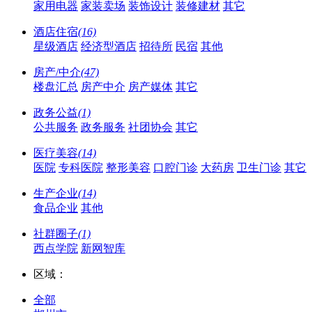
家用电器
家装卖场
装饰设计
装修建材
其它
酒店住宿
(16)
星级酒店
经济型酒店
招待所
民宿
其他
房产/中介
(47)
楼盘汇总
房产中介
房产媒体
其它
政务公益
(1)
公共服务
政务服务
社团协会
其它
医疗美容
(14)
医院
专科医院
整形美容
口腔门诊
大药房
卫生门诊
其它
生产企业
(14)
食品企业
其他
社群圈子
(1)
西点学院
新网智库
区域：
全部