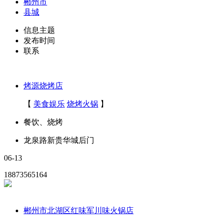
郴州市
县城
信息主题
发布时间
联系
烤源烧烤店
【
美食娱乐
烧烤火锅
】
餐饮、烧烤
龙泉路新贵华城后门
06-13
18873565164
郴州市北湖区红味军川味火锅店