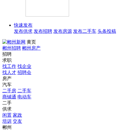
快速发布
发布供求
发布招聘
发布房源
发布二手车
头条投稿
黄页
郴州招聘
郴州房产
招聘
求职
找工作
找企业
找人才
招聘会
房产
汽车
二手房
二手车
商铺通
电动车
二手
供求
闲置
家政
培训
交友
郴州