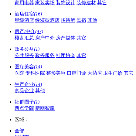
家用电器
家装卖场
装饰设计
装修建材
其它
酒店住宿
(16)
星级酒店
经济型酒店
招待所
民宿
其他
房产/中介
(47)
楼盘汇总
房产中介
房产媒体
其它
政务公益
(1)
公共服务
政务服务
社团协会
其它
医疗美容
(14)
医院
专科医院
整形美容
口腔门诊
大药房
卫生门诊
其它
生产企业
(14)
食品企业
其他
社群圈子
(1)
西点学院
新网智库
区域：
全部