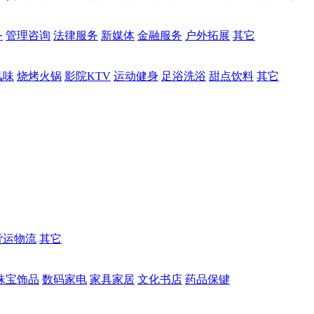
务
管理咨询
法律服务
新媒体
金融服务
户外拓展
其它
风味
烧烤火锅
影院KTV
运动健身
足浴洗浴
甜点饮料
其它
货运物流
其它
珠宝饰品
数码家电
家具家居
文化书店
药品保键