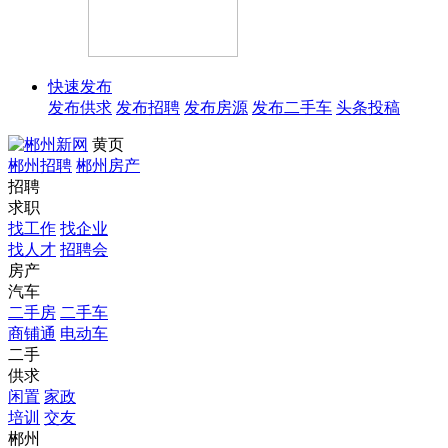
快速发布
发布供求
发布招聘
发布房源
发布二手车
头条投稿
黄页
郴州招聘
郴州房产
招聘
求职
找工作
找企业
找人才
招聘会
房产
汽车
二手房
二手车
商铺通
电动车
二手
供求
闲置
家政
培训
交友
郴州