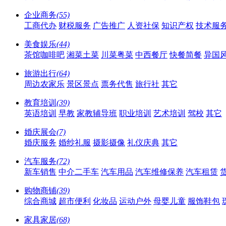
企业商务
(55)
工商代办
财税服务
广告推广
人资社保
知识产权
技术服
美食娱乐
(44)
茶馆咖啡吧
湘菜土菜
川菜粤菜
中西餐厅
快餐简餐
异国
旅游出行
(64)
周边农家乐
景区景点
票务代售
旅行社
其它
教育培训
(39)
英语培训
早教
家教辅导班
职业培训
艺术培训
驾校
其它
婚庆展会
(7)
婚庆服务
婚纱礼服
摄影摄像
礼仪庆典
其它
汽车服务
(72)
新车销售
中介二手车
汽车用品
汽车维修保养
汽车租赁
购物商铺
(39)
综合商城
超市便利
化妆品
运动户外
母婴儿童
服饰鞋包
家具家居
(68)