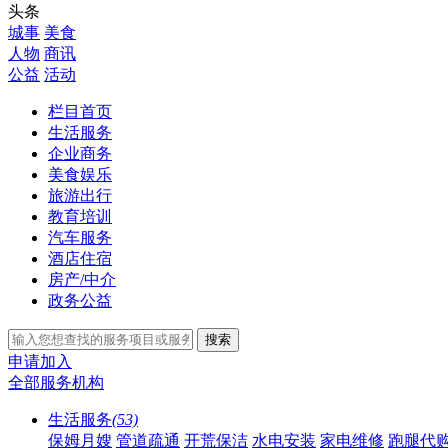
头条
城事
美食
人物
商讯
公益
活动
栏目首页
生活服务
企业商务
美食娱乐
旅游出行
教育培训
汽车服务
酒店住宿
房产/中介
政务公益
搜索
申请加入
全部服务机构
生活服务
(53)
保姆月嫂
管道疏通
开荒保洁
水电安装
家电维修
跑腿代