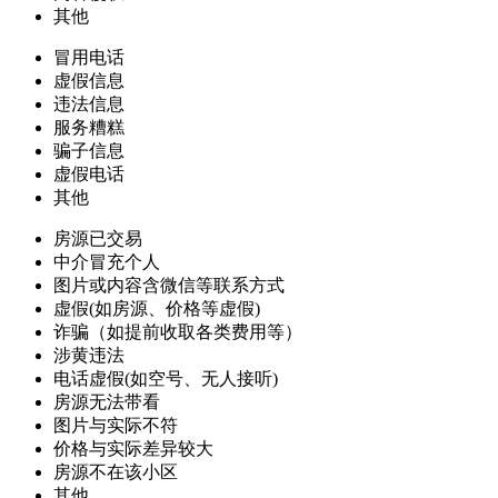
其他
冒用电话
虚假信息
违法信息
服务糟糕
骗子信息
虚假电话
其他
房源已交易
中介冒充个人
图片或内容含微信等联系方式
虚假(如房源、价格等虚假)
诈骗（如提前收取各类费用等）
涉黄违法
电话虚假(如空号、无人接听)
房源无法带看
图片与实际不符
价格与实际差异较大
房源不在该小区
其他