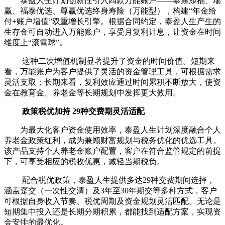
泰盈人生计划创新性引入四款万能账户——泰康添福、瑞
赢、福泰优选、尊赢优选终身寿险（万能型），构建“年金给
付+账户增值”双重增长引擎。根据合同约定，泰盈人生产生的
生存金可自动进入万能账户，享受月复利计息，让资金在时间
维度上“滚雪球”。
这种二次增值机制显著提升了资金的时间价值。短期来
看，万能账户为客户提供了灵活的资金管理工具，可根据需求
灵活支取；长期来看，复利效应通过时间累积不断放大，使资
金在教育金、养老金等长期规划中发挥更大效用。
政策税优加持
29种交费期灵活适配
为最大化客户资金使用效率，泰盈人生计划深度融合个人
养老金政策红利，成为兼顾财富规划与税务优化的优选工具。
该产品支持个人养老金账户配置，客户在符合监管规定的前提
下，可享受相应的税收优惠，减轻当期税负。
配合税优政策，泰盈人生提供多达29种交费期间选择，
涵盖趸交（一次性交清）及3年至30年期交等多种方式，客户
可根据自身收入节奏、税优周期及资金规划灵活匹配。无论是
短期集中投入还是长期分期积累，都能找到适配方案，实现资
金安排的最优化。