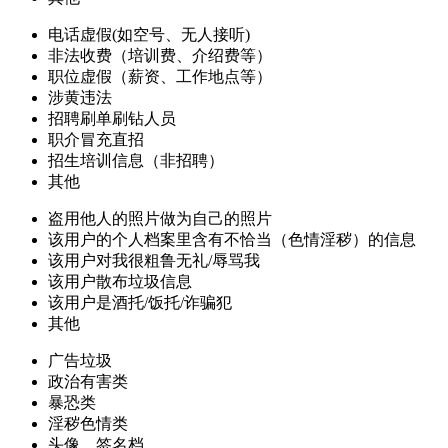
电话虚假(如空号、无人接听)
非法收费（培训费、介绍费等）
职位虚假（薪资、工作地点等）
涉黄违法
招聘刷单刷钻人员
职介冒充直招
招生培训信息（非招聘）
其他
盗用他人的照片做为自己的照片
该用户的个人档案里含有不恰当（色情淫秽）的信息
该用户对我很粗鲁无礼/辱骂我
该用户散布垃圾信息
该用户是酒托/饭托/诈骗犯
其他
广告垃圾
政治有害类
暴恐类
淫秽色情类
头像、签名档