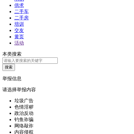
供求
二手车
二手房
培训
交友
黄页
活动
本类搜索
举报信息
请选择举报内容
垃圾广告
色情淫秽
政治反动
钓鱼诈骗
网络敲诈
内容侵权