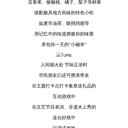
百香果、猕猴桃、橘子、梨子等鲜果
搭配极具地方风味的特色小吃
如麦市油茶、眼拐鸡翅等
用记忆中的味道撩拨你的味蕾
承包你一天的“小确幸”
人间烟火处 节味正浓时
市民朋友们还可携亲带友
在主题打卡点打卡集章送礼品的
互动游戏中
在文艺节目表演、非遗水上秀的
连台好戏中