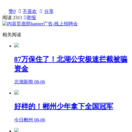
赞
0
不喜欢
分享
阅读
2311
举报
相关阅读
87万保住了！北湖公安极速拦截被骗
资金
北湖新闻
08-06
好样的！郴州少年拿下全国冠军
今日郴州
08-06