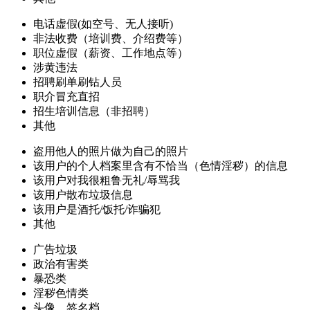
电话虚假(如空号、无人接听)
非法收费（培训费、介绍费等）
职位虚假（薪资、工作地点等）
涉黄违法
招聘刷单刷钻人员
职介冒充直招
招生培训信息（非招聘）
其他
盗用他人的照片做为自己的照片
该用户的个人档案里含有不恰当（色情淫秽）的信息
该用户对我很粗鲁无礼/辱骂我
该用户散布垃圾信息
该用户是酒托/饭托/诈骗犯
其他
广告垃圾
政治有害类
暴恐类
淫秽色情类
头像、签名档