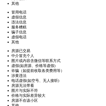
其他
冒用电话
虚假信息
违法信息
服务糟糕
骗子信息
虚假电话
其他
房源已交易
中介冒充个人
图片或内容含微信等联系方式
虚假(如房源、价格等虚假)
诈骗（如提前收取各类费用等）
涉黄违法
电话虚假(如空号、无人接听)
房源无法带看
图片与实际不符
价格与实际差异较大
房源不在该小区
其他