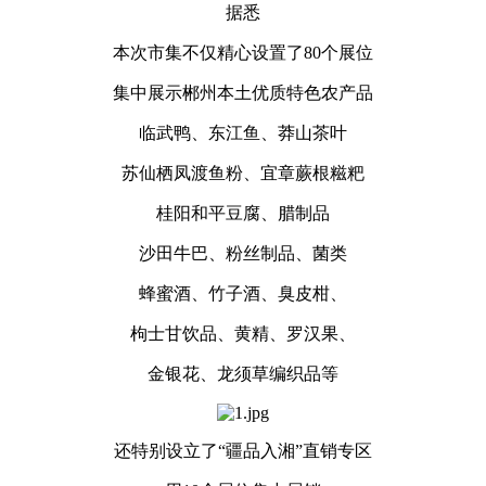
据悉
本次市集不仅精心设置了80个展位
集中展示郴州本土优质特色农产品
临武鸭、东江鱼、莽山茶叶
苏仙栖凤渡鱼粉、宜章蕨根糍粑
桂阳和平豆腐、腊制品
沙田牛巴、粉丝制品、菌类
蜂蜜酒、竹子酒、臭皮柑、
枸士甘饮品、黄精、罗汉果、
金银花、龙须草编织品等
还特别设立了“疆品入湘”直销专区