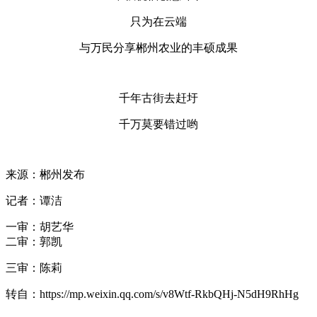
只为在云端
与万民分享郴州农业的丰硕成果
千年古街去赶圩
千万莫要错过哟
来源：郴州发布
记者：谭洁
一审：胡艺华
二审：郭凯
三审：陈莉
转自：https://mp.weixin.qq.com/s/v8Wtf-RkbQHj-N5dH9RhHg