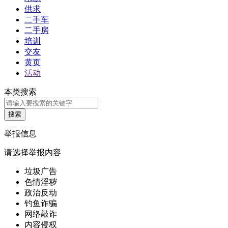
供求
二手车
二手房
培训
交友
黄页
活动
本类搜索
举报信息
请选择举报内容
垃圾广告
色情淫秽
政治反动
钓鱼诈骗
网络敲诈
内容侵权