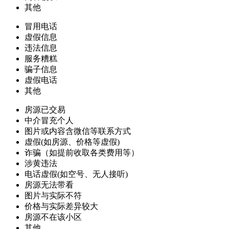
其他
冒用电话
虚假信息
违法信息
服务糟糕
骗子信息
虚假电话
其他
房源已交易
中介冒充个人
图片或内容含微信等联系方式
虚假(如房源、价格等虚假)
诈骗（如提前收取各类费用等）
涉黄违法
电话虚假(如空号、无人接听)
房源无法带看
图片与实际不符
价格与实际差异较大
房源不在该小区
其他