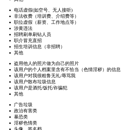
电话虚假(如空号、无人接听)
非法收费（培训费、介绍费等）
职位虚假（薪资、工作地点等）
涉黄违法
招聘刷单刷钻人员
职介冒充直招
招生培训信息（非招聘）
其他
盗用他人的照片做为自己的照片
该用户的个人档案里含有不恰当（色情淫秽）的信息
该用户对我很粗鲁无礼/辱骂我
该用户散布垃圾信息
该用户是酒托/饭托/诈骗犯
其他
广告垃圾
政治有害类
暴恐类
淫秽色情类
头像、签名档