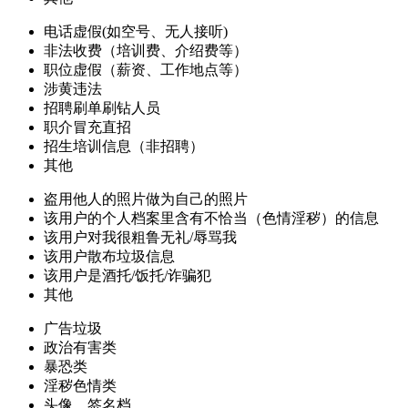
电话虚假(如空号、无人接听)
非法收费（培训费、介绍费等）
职位虚假（薪资、工作地点等）
涉黄违法
招聘刷单刷钻人员
职介冒充直招
招生培训信息（非招聘）
其他
盗用他人的照片做为自己的照片
该用户的个人档案里含有不恰当（色情淫秽）的信息
该用户对我很粗鲁无礼/辱骂我
该用户散布垃圾信息
该用户是酒托/饭托/诈骗犯
其他
广告垃圾
政治有害类
暴恐类
淫秽色情类
头像、签名档