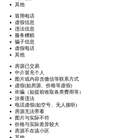
其他
冒用电话
虚假信息
违法信息
服务糟糕
骗子信息
虚假电话
其他
房源已交易
中介冒充个人
图片或内容含微信等联系方式
虚假(如房源、价格等虚假)
诈骗（如提前收取各类费用等）
涉黄违法
电话虚假(如空号、无人接听)
房源无法带看
图片与实际不符
价格与实际差异较大
房源不在该小区
其他