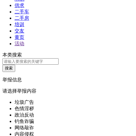
供求
二手车
二手房
培训
交友
黄页
活动
本类搜索
举报信息
请选择举报内容
垃圾广告
色情淫秽
政治反动
钓鱼诈骗
网络敲诈
内容侵权