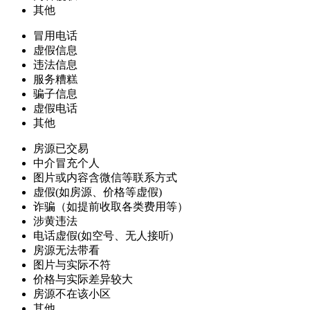
其他
冒用电话
虚假信息
违法信息
服务糟糕
骗子信息
虚假电话
其他
房源已交易
中介冒充个人
图片或内容含微信等联系方式
虚假(如房源、价格等虚假)
诈骗（如提前收取各类费用等）
涉黄违法
电话虚假(如空号、无人接听)
房源无法带看
图片与实际不符
价格与实际差异较大
房源不在该小区
其他