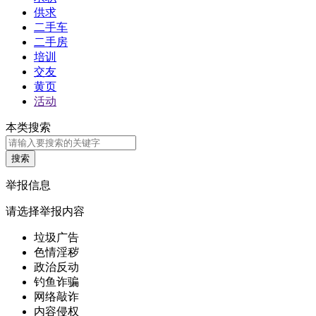
供求
二手车
二手房
培训
交友
黄页
活动
本类搜索
举报信息
请选择举报内容
垃圾广告
色情淫秽
政治反动
钓鱼诈骗
网络敲诈
内容侵权