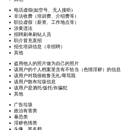
电话虚假(如空号、无人接听)
非法收费（培训费、介绍费等）
职位虚假（薪资、工作地点等）
涉黄违法
招聘刷单刷钻人员
职介冒充直招
招生培训信息（非招聘）
其他
盗用他人的照片做为自己的照片
该用户的个人档案里含有不恰当（色情淫秽）的信息
该用户对我很粗鲁无礼/辱骂我
该用户散布垃圾信息
该用户是酒托/饭托/诈骗犯
其他
广告垃圾
政治有害类
暴恐类
淫秽色情类
头像、签名档